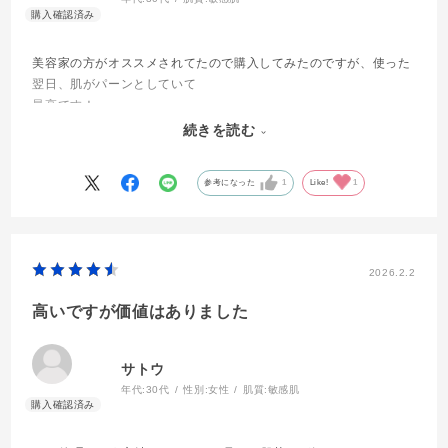
美容家の方がオススメされてたので購入してみたのですが、使った
翌日、肌がパーンとしていて
最高です！
乾燥と敏感肌なんですが、こちらは赤みも出なくて大丈夫でした！
続きを読む
効果の実感できる美容液は赤みが出やすいので、嬉しいです！
参考になった
1
Like!
1
2026.2.2
高いですが価値はありました
サトウ
年代:
30代
性別:
女性
肌質:
敏感肌