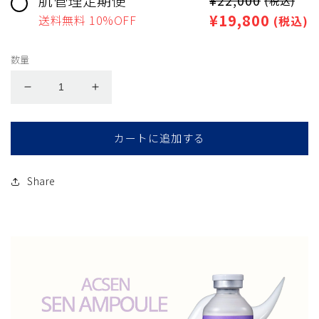
肌管理定期便
(税込)
¥19,800
送料無料
10
%OFF
(税込)
数量
SEN
SEN
ア
ア
ン
ン
カートに追加する
プ
プ
ル
ル
35ml
35ml
Share
の
の
数
数
量
量
を
を
減
増
ら
や
す
す