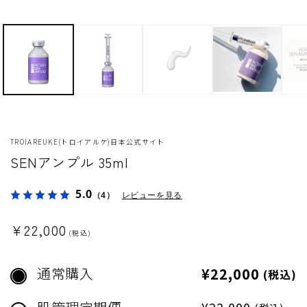
TROIAREUKE(トロイアルケ)日本公式サイト
SENアンプル 35ml
5.0
（4）
レビューを見る
¥22,000
通
(税込)
常
価
通常購入
¥22,000
(税込)
格
¥22,000