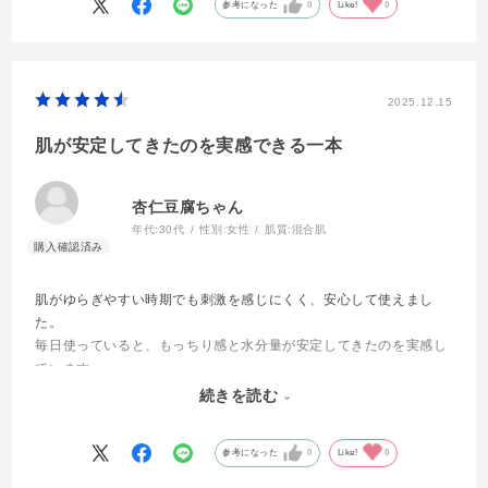
参考になった
0
Like!
0
2025.12.15
肌が安定してきたのを実感できる一本
杏仁豆腐ちゃん
年代:
30代
性別:
女性
肌質:
混合肌
肌がゆらぎやすい時期でも刺激を感じにくく、安心して使えまし
た。
毎日使っていると、もっちり感と水分量が安定してきたのを実感し
ています。
肌のくすみやハリも改善され、値段は少々高いですが、その分効果
続きを読む
が感じられます！
参考になった
0
Like!
0