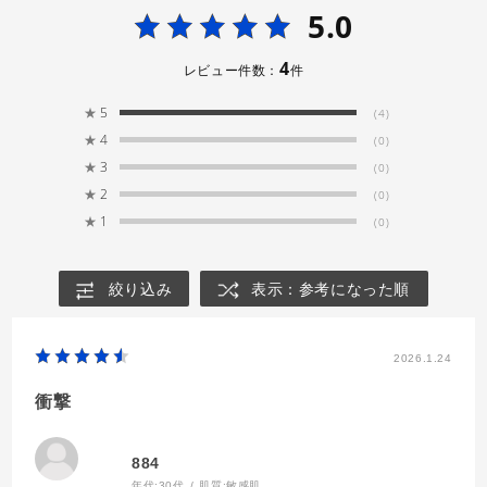
5.0
4
レビュー件数：
件
★
5
(4)
★
4
(0)
★
3
(0)
★
2
(0)
★
1
(0)
絞り込み
表示：参考になった順
2026.1.24
衝撃
884
年代:
30代
肌質:
敏感肌