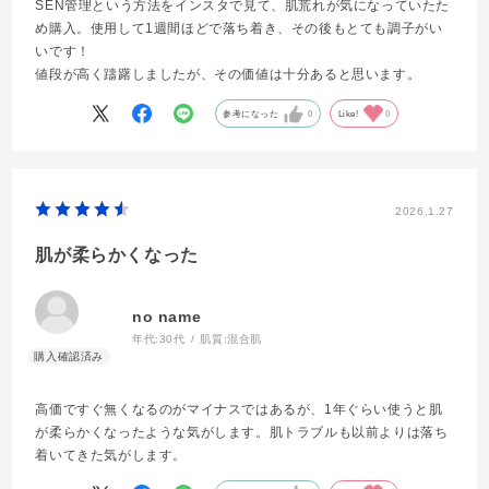
SEN管理という方法をインスタで見て、肌荒れが気になっていたた
め購入。使用して1週間ほどで落ち着き、その後もとても調子がい
いです！
値段が高く躊躇しましたが、その価値は十分あると思います。
参考になった
0
Like!
0
2026.1.27
肌が柔らかくなった
no name
年代:
30代
肌質:
混合肌
高価ですぐ無くなるのがマイナスではあるが、1年ぐらい使うと肌
が柔らかくなったような気がします。肌トラブルも以前よりは落ち
着いてきた気がします。