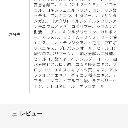
安息香酸アルキル（Ｃ１２－１５）、ジフェ
ニルシロキシフェニルトリメチコン、リン酸
セチル、アルギニン、セタノール、キサンタ
ンガム、（アクリロイルジメチルタウリンア
ンモニウム／ＶＰ）コポリマー、シラカンバ
樹液、エチルヘキシルグリセリン、カルボマ
成分表
ー、カラメル、ＥＤＴＡ－２Ｎａ、セージ葉
エキス、ニオイテンジクアオイ花油、プロポ
リスエキス、プロパンジオール、ヒアルロン
酸クロスポリマーＮａ、加水分解ムコ多糖、
ヒアルロン酸Ｎａ、ベンジルグリコール、加
水分解ヒアルロン酸、コムギ胚芽エキス、ブ
ロッコリーエキス、キャベツ葉エキス、アル
ファルファエキス、ダイコン種子エキス、ア
ブラナエキス、ヒアルロン酸、ラズベリーケ
トン、シトロネロール、ゲラニオール
レビュー