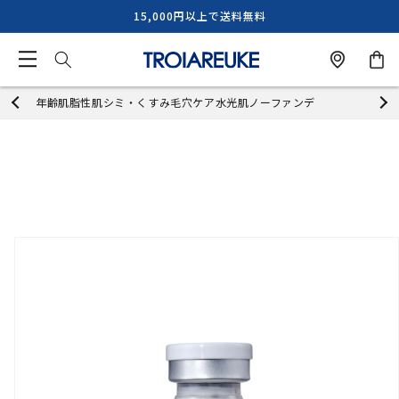
コンテ
15,000円以上で送料無料
ンツに
進む
カ
salon
ー
ト
年齢肌
脂性肌
シミ・くすみ
毛穴ケア
水光肌
ノーファンデ
商品情
報にス
キップ