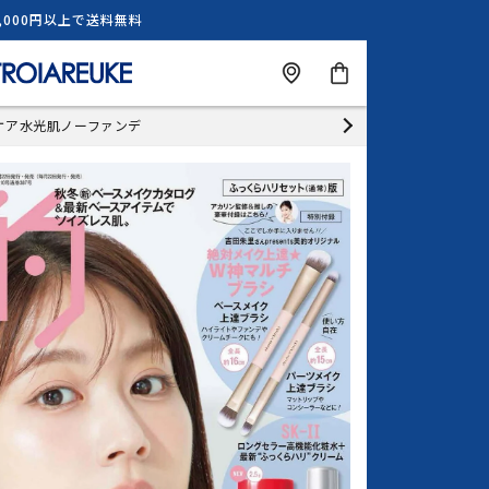
5,000円以上で送料無料
カ
salon
ー
ト
ケア
水光肌
ノーファンデ