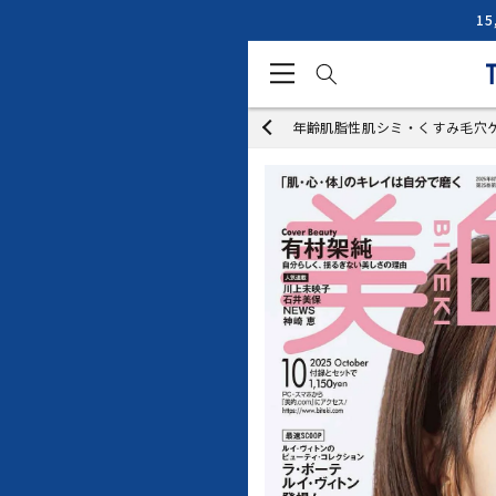
コンテ
1
ンツに
進む
年齢肌
脂性肌
シミ・くすみ
毛穴